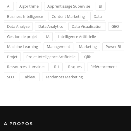
AI
Algorithme
Apprentissage Supervisé
BI
Business Intelligence
Content Marketing
Data
Data Analyse
Data Analytics
Data Visualisation
GEO
Gestion de projet
IA
Intelligence Artificielle
Machine Learning
Management
Marketing
Power BI
Projet
Projet Intelligence Artificielle
Qlik
Ressources Humaines
RH
Risques
Référencement
SEO
Tableau
Tendances Marketing
A PROPOS