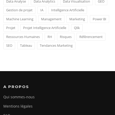
Data Analyse
Data Analytics
Data Visualisation
GEO
Gestion de projet
IA
Intelligence Artificielle
Machine Learning
Management
Marketing
Power BI
Projet
Projet Intelligence Artificielle
Qlik
Ressources Humaines
RH
Risques
Référencement
SEO
Tableau
Tendances Marketing
A PROPOS
Qui sommes-nous
Mentions légales