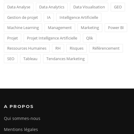
Data Analyse
Data Analytics
Data Visualisation
GEO
Gestion de projet
IA
Intelligence Artificielle
Machine Learning
Management
Marketing
Power BI
Projet
Projet Intelligence Artificielle
Qlik
Ressources Humaines
RH
Risques
Référencement
SEO
Tableau
Tendances Marketing
A PROPOS
Qui sommes-nous
Mentions légales