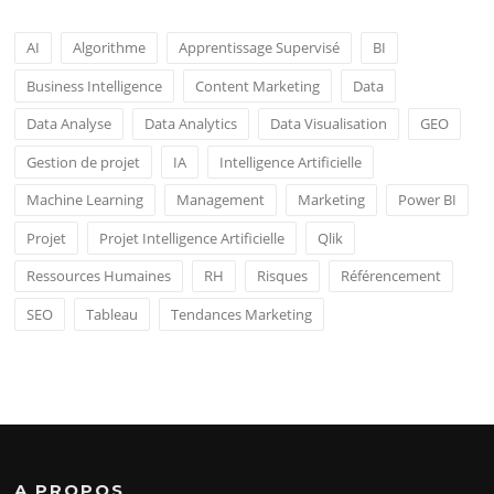
AI
Algorithme
Apprentissage Supervisé
BI
Business Intelligence
Content Marketing
Data
Data Analyse
Data Analytics
Data Visualisation
GEO
Gestion de projet
IA
Intelligence Artificielle
Machine Learning
Management
Marketing
Power BI
Projet
Projet Intelligence Artificielle
Qlik
Ressources Humaines
RH
Risques
Référencement
SEO
Tableau
Tendances Marketing
A PROPOS