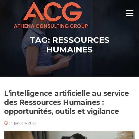
Skip
to
Menu
content
TAG:
RESSOURCES
HUMAINES
L’intelligence artificielle au service
des Ressources Humaines :
opportunités, outils et vigilance
11 January 2026