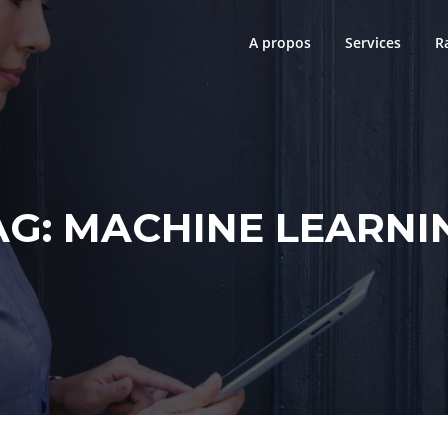
A propos
Services
R
AG:
MACHINE LEARNI