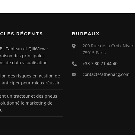
ICLES RÉCENTS
BUREAUX
200 Rue de la Croix Nivert
BI, Tableau et QlikView :
75015 Paris
aison des principales
ons de data visualisation
+33 7 80 71 44 40
contact@athenacg.com
tion des risques en gestion de
 : anticiper pour mieux réussir
t un tracteur et des pneus
volutionné le marketing de
nu