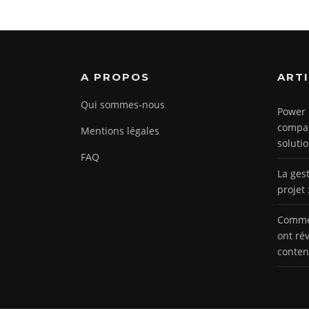
A PROPOS
ART
Qui sommes-nous
Power 
compar
Mentions légales
soluti
FAQ
La ges
projet
Commen
ont ré
conte